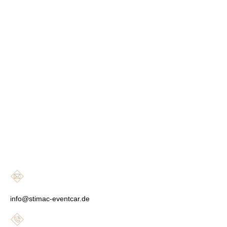
Kontakt
Ihr Ansprechpartner
Jonny Stimac
KFZ-Techniker-Meister &
Oldtimer Restaurator
info@stimac-eventcar.de