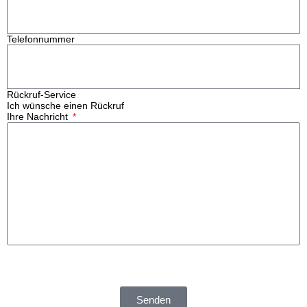
Telefonnummer
Rückruf-Service
Ich wünsche einen Rückruf
Ihre Nachricht
Wir verwenden Ihre Angaben zur Beantwortung Ihrer Anfrage.
Weitere Informationen finden Sie in unserer
.
Datenschutzerklärung
Senden